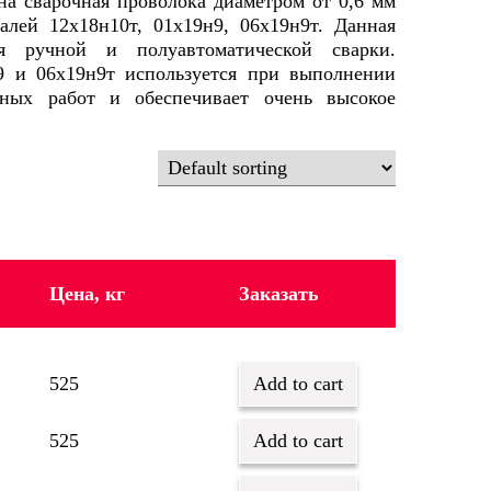
на сварочная проволока диаметром от 0,6 мм
алей 12х18н10т, 01х19н9, 06х19н9т. Данная
ля ручной и полуавтоматической сварки.
9 и 06х19н9т используется при выполнении
чных работ и обеспечивает очень высокое
Цена, кг
Заказать
525
Add to cart
525
Add to cart