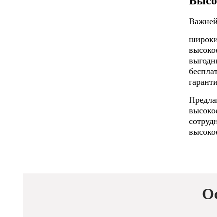
Высо
Важней
широки
высоко
выгодн
бесплат
гаранти
Предла
высоко
сотруд
высоко
О