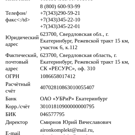
8 (800) 600-93-99
Телефон/
+7(343)290-59-21
факс<:/td>
+7(343)345-22-10
+7(343)345-22-01
623700, Свердловская обл., г.
Юридический
Екатеринбург, Режевской тракт 15 км,
адрес
участок 6, к.112
Фактический,
623700, Свердловская область, г.
почтовый
Екатеринбург, Режевской тракт 15 км,
адрес
СК «РЕСУРС», оф. 310
ОГРН
1086658017412
Расчëтный
40702810863010055407
счëт
Банк
ОАО «УБРиР» Екатеринбург
Корр./счëт
30101810900000000795
БИК
046577795
Директор
Смирнов Юрий Вячеславович
aironkomplekt@mail.ru,
E-mail